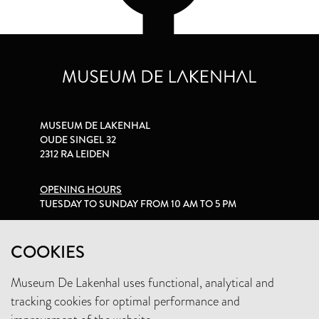
MUSEUM DE LAKENHAL
OUDE SINGEL 32
2312 RA LEIDEN
OPENING HOURS
TUESDAY TO SUNDAY FROM 10 AM TO 5 PM
PRIVACY STATEMENT
COOKIES
Museum De Lakenhal uses functional, analytical and
+31 (0)71 5165360
tracking cookies for optimal performance and
INFO@LAKENHAL.NL