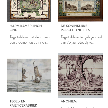
HARM KAMERLINGH
DE KONINKLIJKE
ONNES
PORCELEYNE FLES
Tegeltableau met decor van
Tegeltableau ter gelegenheid
een bloemenvaas binnen
van 75 jaar Stedelijke
omlijsting
Lichtfabriek 1848-1923 aan
de Maresingel te Leiden
TEGEL- EN
ANONIEM
FAIENCEFABRIEK