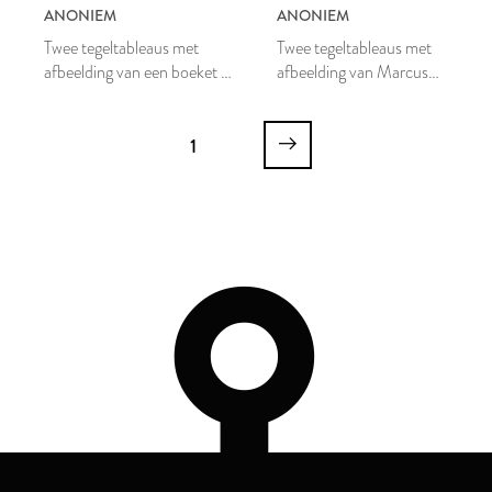
ANONIEM
ANONIEM
Twee tegeltableaus met
Twee tegeltableaus met
afbeelding van een boeket in
afbeelding van Marcus
een bloempot
Curtius
1