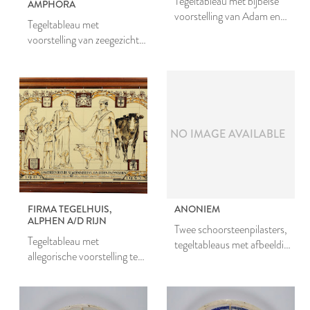
Tegeltableau met bijbelse
AMPHORA
voorstelling van Adam en
Tegeltableau met
Eva in het paradijs
voorstelling van zeegezicht
met vissersschepen naar een
schilderij van H.W. Mesdag
NO IMAGE AVAILABLE
FIRMA TEGELHUIS,
ANONIEM
ALPHEN A/D RIJN
Twee schoorsteenpilasters,
Tegeltableau met
tegeltableaus met afbeelding
allegorische voorstelling ter
van een ionische zuil met
gelegenheid van het 40-
vogels
jarig bestaan van het
Slachthuis te Leiden