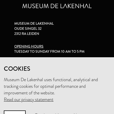
MUSEUM DE LAKENHAL
OUDE SINGEL 32
2312 RA LEIDEN
OPENING HOURS
TUESDAY TO SUNDAY FROM 10 AM TO 5 PM
PRIVACY STATEMENT
COOKIES
Museum De Lakenhal uses functional, analytical and
+31 (0)71 5165360
tracking cookies for optimal performance and
INFO@LAKENHAL.NL
improvement of the website.
Read our privacy statement
SUPPORT THE MUSEUM