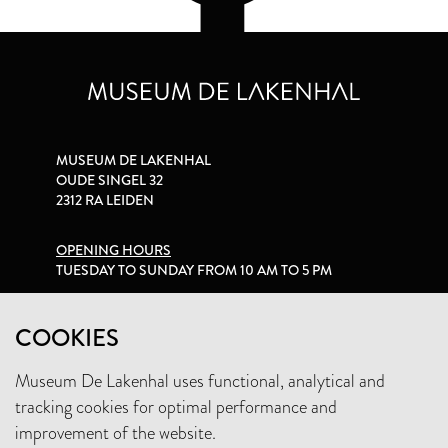
MUSEUM DE LAKENHAL
OUDE SINGEL 32
2312 RA LEIDEN
OPENING HOURS
TUESDAY TO SUNDAY FROM 10 AM TO 5 PM
PRIVACY STATEMENT
COOKIES
Museum De Lakenhal uses functional, analytical and
+31 (0)71 5165360
tracking cookies for optimal performance and
INFO@LAKENHAL.NL
improvement of the website.