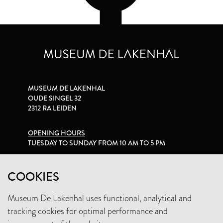
MUSEUM DE LAKENHAL
OUDE SINGEL 32
2312 RA LEIDEN
OPENING HOURS
TUESDAY TO SUNDAY FROM 10 AM TO 5 PM
PRIVACY STATEMENT
COOKIES
Museum De Lakenhal uses functional, analytical and
+31 (0)71 5165360
tracking cookies for optimal performance and
INFO@LAKENHAL.NL