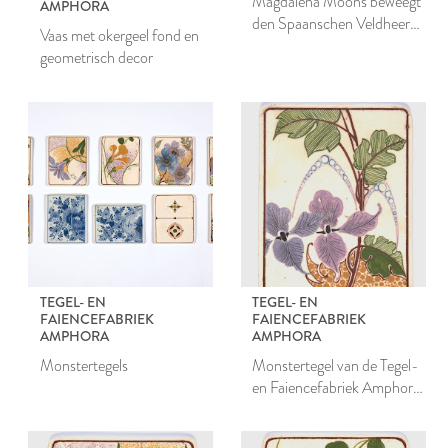
Magdalena Moons beweegt
AMPHORA
den Spaanschen Veldheer
Vaas met okergeel fond en
Baldez, dat hij de stad
geometrisch decor
Leiden niet bestorme. 1574.
TEGEL- EN
TEGEL- EN
FAIENCEFABRIEK
FAIENCEFABRIEK
AMPHORA
AMPHORA
Monstertegels
Monstertegel van de Tegel-
en Faiencefabriek Amphora
te Oegstgeest