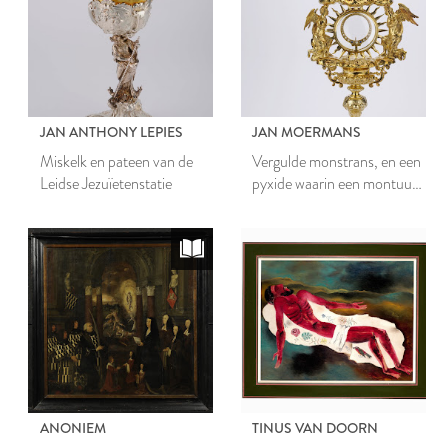
JAN ANTHONY LEPIES
JAN MOERMANS
Miskelk en pateen van de
Vergulde monstrans, en een
Leidse Jezuïetenstatie
pyxide waarin een montuur,
afkomstig van de Leidse
Jezuïetenstatie
ANONIEM
TINUS VAN DOORN