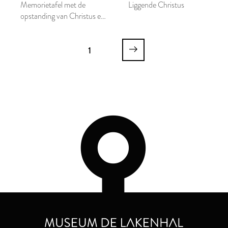
Memorietafel met de
Liggende Christus
opstanding van Christus en
stichters uit de familie Van
Boschuyzen
1