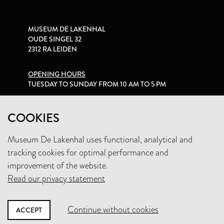
MUSEUM DE LAKENHAL
OUDE SINGEL 32
2312 RA LEIDEN
OPENING HOURS
TUESDAY TO SUNDAY FROM 10 AM TO 5 PM
PRIVACY STATEMENT
COOKIES
Museum De Lakenhal uses functional, analytical and
+31 (0)71 5165360
tracking cookies for optimal performance and
INFO@LAKENHAL.NL
improvement of the website.
Read our privacy statement
SUPPORT THE MUSEUM
Continue without cookies
ACCEPT
NEWSLETTER