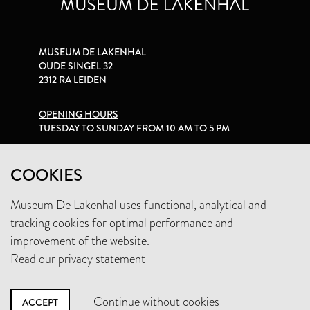
MUSEUM DE LAKENHAL
OUDE SINGEL 32
2312 RA LEIDEN
OPENING HOURS
TUESDAY TO SUNDAY FROM 10 AM TO 5 PM
PRIVACY STATEMENT
COOKIES
Museum De Lakenhal uses functional, analytical and
+31 (0)71 5165360
tracking cookies for optimal performance and
INFO@LAKENHAL.NL
improvement of the website.
Read our privacy statement
SUPPORT THE MUSEUM
Continue without cookies
ACCEPT