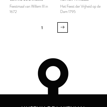
Feestmaal van Willem III in
Het Feest der Vrijheid op de
1672
Dam 1795
1