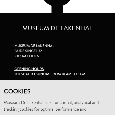
MUSEUM DE LAKENHAL
OUDE SINGEL 32
2312 RA LEIDEN
OPENING HOURS
TUESDAY TO SUNDAY FROM 10 AM TO 5 PM
PRIVACY STATEMENT
COOKIES
Museum De Lakenhal uses functional, analytical and
+31 (0)71 5165360
tracking cookies for optimal performance and
INFO@LAKENHAL.NL