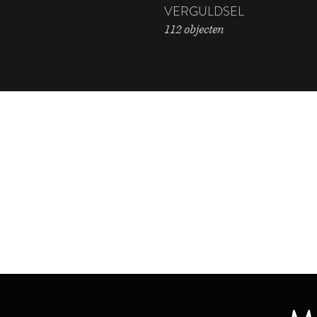
VERGULDSEL
112 objecten