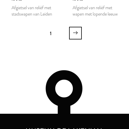
Afgietsel van reliëf met
Afgietsel van reliëf met
stadswapen van Leiden
wapen met lopende leeuw
1