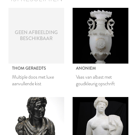
GEEN AFBEELDING
BESCHIKBAAR
THOM GERAEDTS
ANONIEM
Multiple doos met luxe
Vaas van albast met
aanvullende kist
goudkleurig opschrift