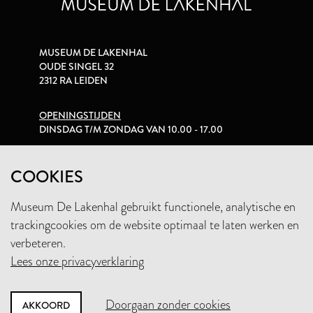
MUSEUM DE LAKENHAL
OUDE SINGEL 32
2312 RA LEIDEN
OPENINGSTIJDEN
DINSDAG T/M ZONDAG VAN 10.00 - 17.00
PRIVACYVERKLARING
COOKIES
Museum De Lakenhal gebruikt functionele, analytische en
+31 (0)71 5165360
trackingcookies om de website optimaal te laten werken en
INFO@LAKENHAL.NL
verbeteren.
Lees onze privacyverklaring
STEUN HET MUSEUM
Doorgaan zonder cookies
AKKOORD