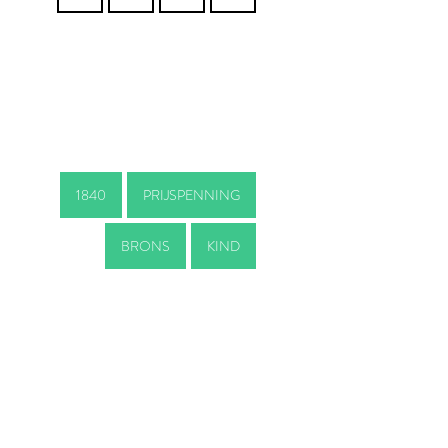
1840
PRIJSPENNING
BRONS
KIND