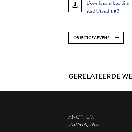
Download afbeelding K
stad Utrecht #3
OBJECTGEGEVENS
GERELATEERDE W
ANONIEM
13.045 objecten