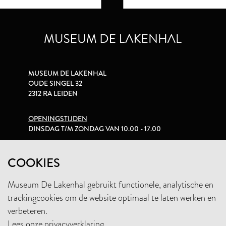
MUSEUM DE LAKENHAL
OUDE SINGEL 32
2312 RA LEIDEN
OPENINGSTIJDEN
DINSDAG T/M ZONDAG VAN 10.00 - 17.00
PRIVACYVERKLARING
COOKIES
Museum De Lakenhal gebruikt functionele, analytische en
+31 (0)71 5165360
trackingcookies om de website optimaal te laten werken en
INFO@LAKENHAL.NL
verbeteren.
Lees onze privacyverklaring