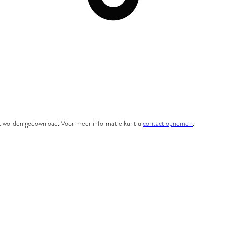
et worden gedownload. Voor meer informatie kunt u
contact opnemen
.