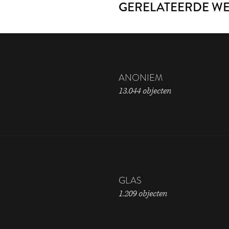
GERELATEERDE W
ANONIEM
13.044 objecten
GLAS
1.209 objecten