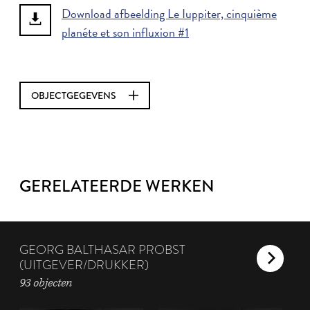
Download afbeelding Le Iuppiter, cinquième
planéte et son influxion #1
OBJECTGEGEVENS
GERELATEERDE WERKEN
GEORG BALTHASAR PROBST
(UITGEVER/DRUKKER)
93 objecten