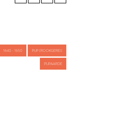
1640 - 1650
PIJP (ROOKGEREI)
PIJPAARDE