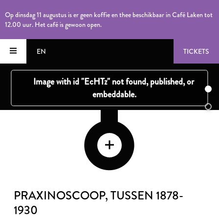
Op dinsdag 11 augustus is er geen koffie en thee beschikbaar in Café Laken tot
12.00 uur. Het café is gewoon open.
EN
TICKETS
PRAXINOSCOOP
, TUSSEN 1878-
1930