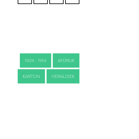
1904 - 1914
AFDRUK
KARTON
HERALDIEK