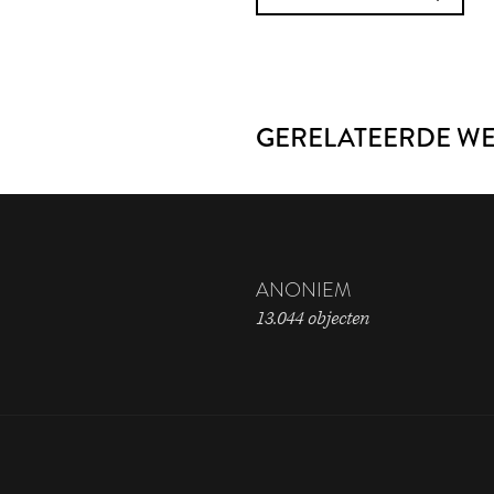
GERELATEERDE W
ANONIEM
13.044 objecten