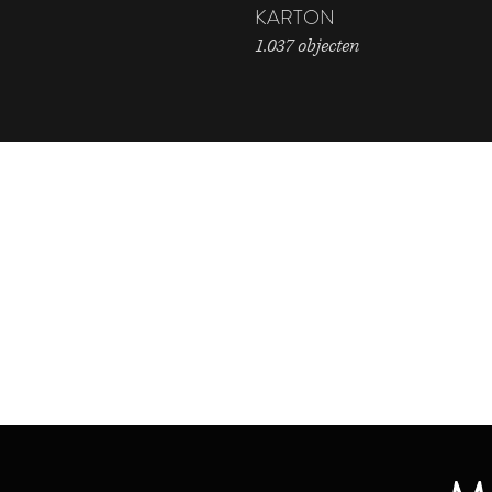
KARTON
1.037 objecten