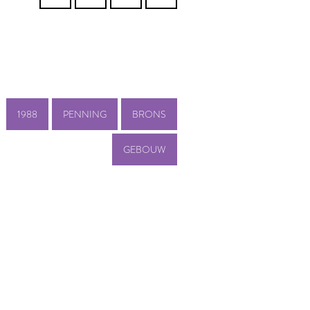
1988
PENNING
BRONS
GEBOUW