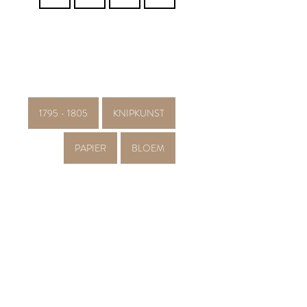
1795 - 1805
KNIPKUNST
PAPIER
BLOEM