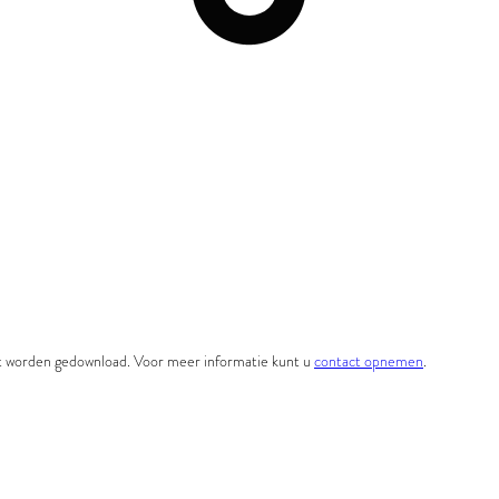
et worden gedownload. Voor meer informatie kunt u
contact opnemen
.