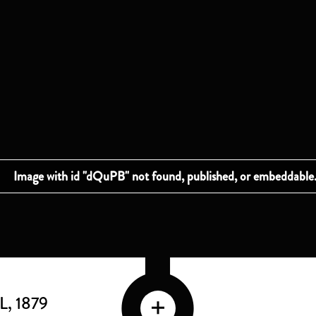
L
, 1879