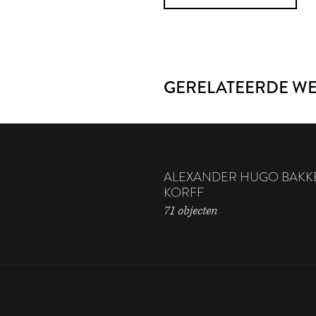
GERELATEERDE W
ALEXANDER HUGO BAKK
KORFF
71 objecten