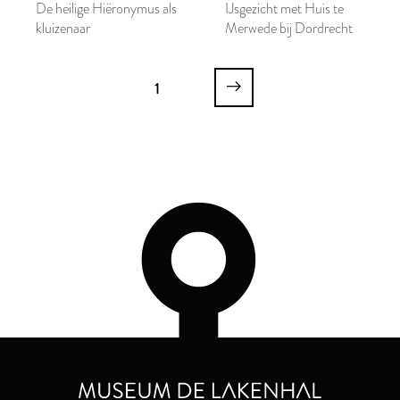
De heilige Hiëronymus als
IJsgezicht met Huis te
kluizenaar
Merwede bij Dordrecht
1