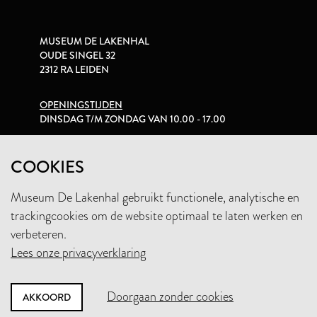
MUSEUM DE LAKENHAL
OUDE SINGEL 32
2312 RA LEIDEN
OPENINGSTIJDEN
DINSDAG T/M ZONDAG VAN 10.00 - 17.00
PRIVACYVERKLARING
COOKIES
Museum De Lakenhal gebruikt functionele, analytische en
+31 (0)71 5165360
trackingcookies om de website optimaal te laten werken en
INFO@LAKENHAL.NL
verbeteren.
Lees onze privacyverklaring
STEUN HET MUSEUM
Doorgaan zonder cookies
AKKOORD
NIEUWSBRIEF