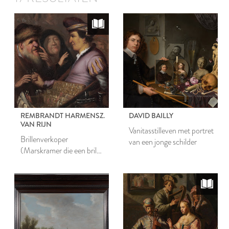
REMBRANDT HARMENSZ.
DAVID BAILLY
VAN RIJN
Vanitasstilleven met portret
Brillenverkoper
van een jonge schilder
(Marskramer die een bril
verkoopt)