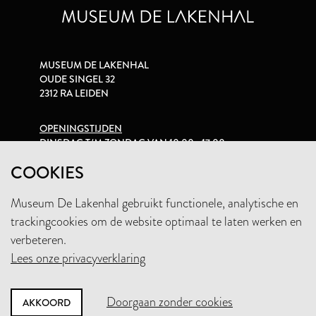
MUSEUM DE LAKENHAL
OUDE SINGEL 32
2312 RA LEIDEN
OPENINGSTIJDEN
DINSDAG T/M ZONDAG VAN 10.00 - 17.00
COOKIES
PRIVACYVERKLARING
Museum De Lakenhal gebruikt functionele, analytische en
trackingcookies om de website optimaal te laten werken en
+31 (0)71 5165360
verbeteren.
INFO@LAKENHAL.NL
Lees onze privacyverklaring
STEUN HET MUSEUM
Doorgaan zonder cookies
AKKOORD