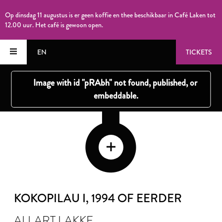
Op dinsdag 11 augustus is er geen koffie en thee beschikbaar in Café Laken tot
12.00 uur. Het café is gewoon open.
EN
TICKETS
KOKOPILAU I
, 1994 OF EERDER
ALLART LAKKE