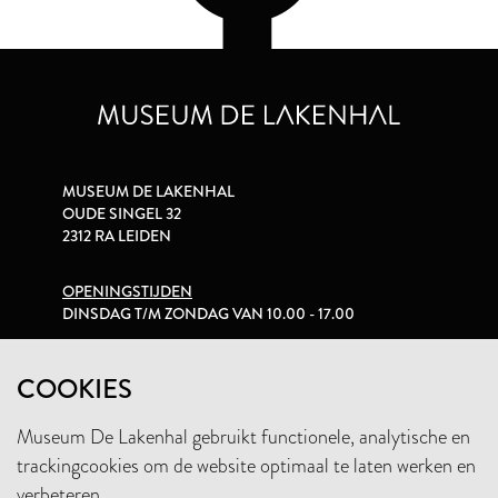
MUSEUM DE LAKENHAL
OUDE SINGEL 32
2312 RA LEIDEN
OPENINGSTIJDEN
DINSDAG T/M ZONDAG VAN 10.00 - 17.00
PRIVACYVERKLARING
COOKIES
Museum De Lakenhal gebruikt functionele, analytische en
+31 (0)71 5165360
trackingcookies om de website optimaal te laten werken en
INFO@LAKENHAL.NL
verbeteren.