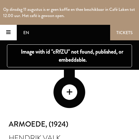
Op dinsdag 11 augustus is er geen koffie en thee beschikbaar in Café Laken tot
12.00 uur. Het café is gewoon open.
EN
TICKETS
ARMOEDE
, (1924)
HENDRIK VALK