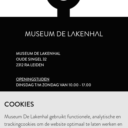
MUSEUM DE LAKENHAL
OUDE SINGEL 32
2312 RA LEIDEN
OPENINGSTIJDEN
DINSDAG T/M ZONDAG VAN 10.00 - 17.00
PRIVACYVERKLARING
COOKIES
Museum De Lakenhal gebruikt functionele, analytische en
+31 (0)71 5165360
trackingcookies om de website optimaal te laten werken en
INFO@LAKENHAL.NL