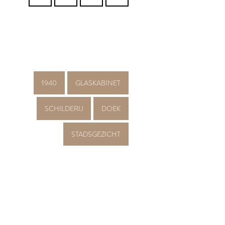
1940
GLASKABINET
SCHILDERIJ
DOEK
STADSGEZICHT