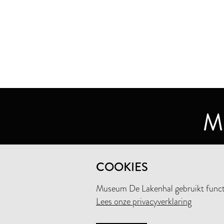
MUSEUM DE LAKENHAL
COOKIES
OUDE SINGEL 32
2312 RA LEIDEN
Museum De Lakenhal gebruikt functio
Lees onze privacyverklaring
+31 (0)71 5165360
INFO@LAKENHAL.NL