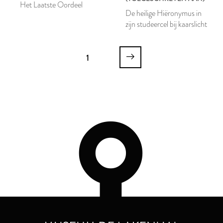
Het Laatste Oordeel
De heilige Hiëronymus in
zijn studeercel bij kaarslicht
1