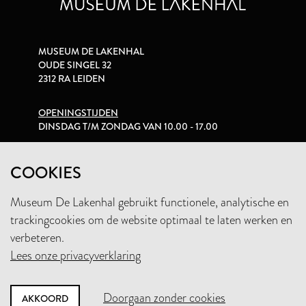
MUSEUM DE LAKENHAL
OUDE SINGEL 32
2312 RA LEIDEN
OPENINGSTIJDEN
DINSDAG T/M ZONDAG VAN 10.00 - 17.00
PRIVACYVERKLARING
COOKIES
Museum De Lakenhal gebruikt functionele, analytische en
+31 (0)71 5165360
trackingcookies om de website optimaal te laten werken en
INFO@LAKENHAL.NL
verbeteren.
Lees onze privacyverklaring
STEUN HET MUSEUM
Doorgaan zonder cookies
AKKOORD