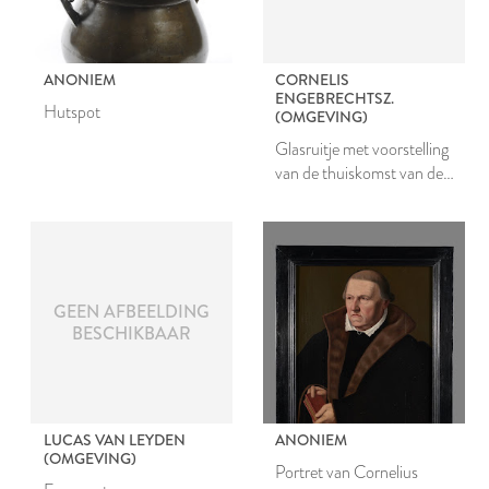
ANONIEM
CORNELIS
ENGEBRECHTSZ.
Hutspot
(OMGEVING)
Glasruitje met voorstelling
van de thuiskomst van de
Verloren Zoon
GEEN AFBEELDING
BESCHIKBAAR
LUCAS VAN LEYDEN
ANONIEM
(OMGEVING)
Portret van Cornelius