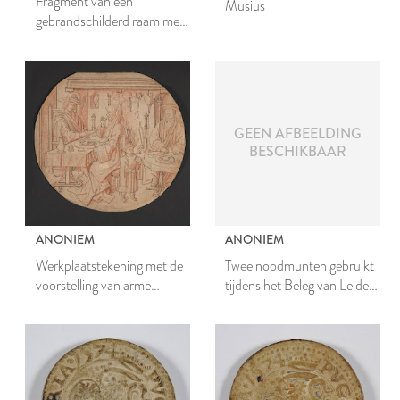
Fragment van een
Musius
gebrandschilderd raam met
afbeelding van een putto en
florale motieven
GEEN AFBEELDING
BESCHIKBAAR
ANONIEM
ANONIEM
Werkplaatstekening met de
Twee noodmunten gebruikt
voorstelling van arme
tijdens het Beleg van Leiden,
ouders en rijke kinderen
samen verpakt in een
papieren omslagje met
opschrift