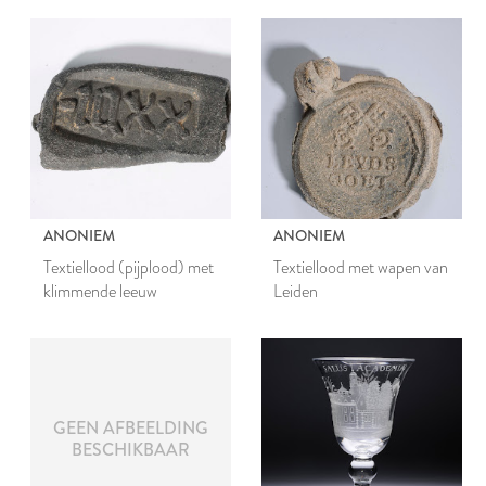
ANONIEM
ANONIEM
Textiellood (pijplood) met
Textiellood met wapen van
klimmende leeuw
Leiden
GEEN AFBEELDING
BESCHIKBAAR