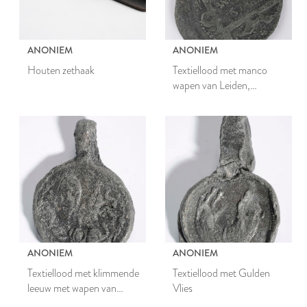
ANONIEM
ANONIEM
Houten zethaak
Textiellood met manco
wapen van Leiden,
anderhalf stael
ANONIEM
ANONIEM
Textiellood met klimmende
Textiellood met Gulden
leeuw met wapen van
Vlies
Leiden en met Gulden Vlies