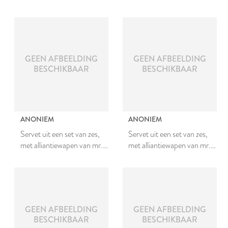
van mr. Johan van den
Johan van den Bergh en
Bergh en Johanna van
Johanna van Teylingen
Teylingen
GEEN AFBEELDING
GEEN AFBEELDING
BESCHIKBAAR
BESCHIKBAAR
ANONIEM
ANONIEM
Servet uit een set van zes,
Servet uit een set van zes,
met alliantiewapen van mr.
met alliantiewapen van mr.
Johan van den Bergh en
Johan van den Bergh en
Johanna van Teylingen
Johanna van Teylingen
GEEN AFBEELDING
GEEN AFBEELDING
BESCHIKBAAR
BESCHIKBAAR