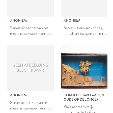
ANONIEM
ANONIEM
Servet uit een set van zes,
Servet uit een set van zes,
met alliantiewapen van mr.
met alliantiewapen van mr.
Johan van den Bergh en
Johan van den Bergh en
Johanna van Teylingen
Johanna van Teylingen
GEEN AFBEELDING
BESCHIKBAAR
ANONIEM
CORNELIS BAVELAAR (DE
OUDE OF DE JONGE)
Servet uit een set van zes,
Bavelaar met vrolijk
met alliantiewapen van mr.
gezelschap bij herberg