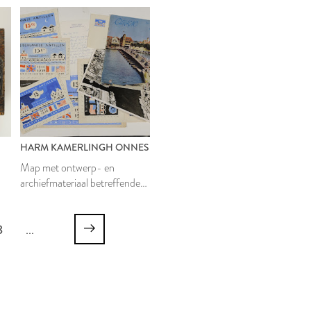
HARM KAMERLINGH ONNES
Map met ontwerp- en
archiefmateriaal betreffende
een postzegel voor de
Nederlandse Antillen 1956
8
...