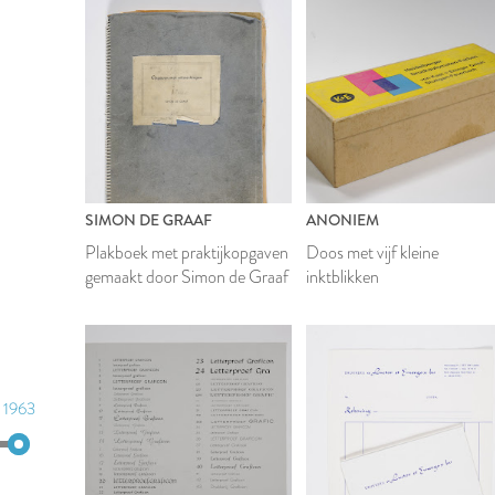
SIMON DE GRAAF
ANONIEM
Plakboek met praktijkopgaven
Doos met vijf kleine
gemaakt door Simon de Graaf
inktblikken
1963
1963