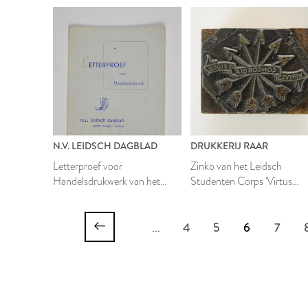
N.V. LEIDSCH DAGBLAD
DRUKKERIJ RAAR
Letterproef voor
Zinko van het Leidsch
Handelsdrukwerk van het
Studenten Corps 'Virtus
Leidsch Dagblad
Concordia Fides'
...
4
5
6
7