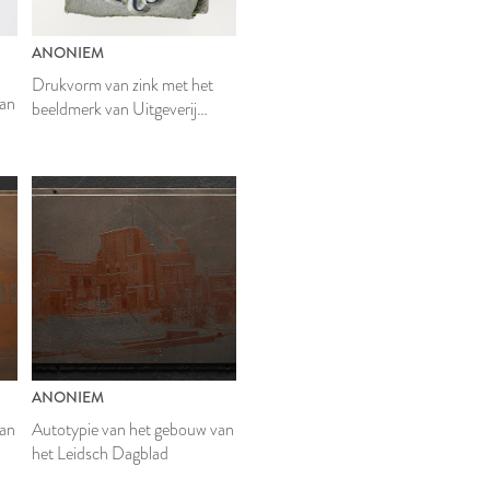
ANONIEM
Drukvorm van zink met het
van
beeldmerk van Uitgeverij
Koninklijke Brill N.V.
ANONIEM
van
Autotypie van het gebouw van
het Leidsch Dagblad