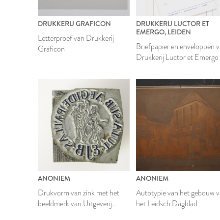
DRUKKERIJ GRAFICON
DRUKKERIJ LUCTOR ET
EMERGO, LEIDEN
Letterproef van Drukkerij
Briefpapier en enveloppen 
Graficon
Drukkerij Luctor et Emergo
ANONIEM
ANONIEM
Drukvorm van zink met het
Autotypie van het gebouw 
beeldmerk van Uitgeverij
het Leidsch Dagblad
Koninklijke Brill N.V.