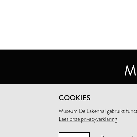
MUSEUM DE LAKENHAL
COOKIES
OUDE SINGEL 32
2312 RA LEIDEN
Museum De Lakenhal gebruikt functio
Lees onze privacyverklaring
+31 (0)71 5165360
INFO@LAKENHAL.NL