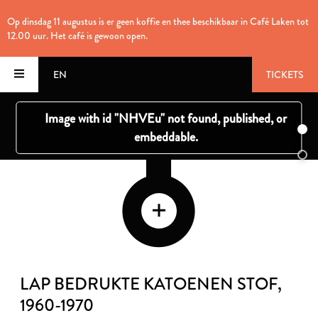
Op dinsdag 11 augustus is er geen koffie en thee beschikbaar in Café Laken tot
12.00 uur. Het café is gewoon open.
EN
TICKETS
LAP BEDRUKTE KATOENEN STOF
,
1960-1970