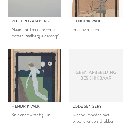
POTTERIJ ZAALBERG
HENDRIK VALK
Naambord met opschrift
Sneeuwruimen
'potterij zaalberg leiderdorp'
GEEN AFBEELDING
BESCHIKBAAR
HENDRIK VALK
LODE SENGERS
Knielende witte figuur
Vier houtsneden met
bijbehorende afdrukken