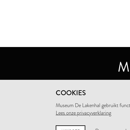
MUSEUM DE LAKENHAL
COOKIES
OUDE SINGEL 32
2312 RA LEIDEN
Museum De Lakenhal gebruikt functio
Lees onze privacyverklaring
+31 (0)71 5165360
INFO@LAKENHAL.NL