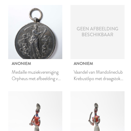
GEEN AFBEELDING
BESCHIKBAAR
ANONIEM
ANONIEM
Medaille muziekvereniging
Vaandel van Mandolineclub
Orpheus met afbeelding van
Krebustlipo met draagstok,
een vrouw en vier engelen
vaangordel en vaandelstoel