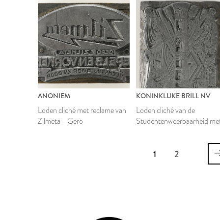
ANONIEM
KONINKLIJKE BRILL NV
Loden cliché met reclame van
Loden cliché van de
Zilmeta - Gero
Studentenweerbaarheid me
een afbeelding van trofeeën
1
2