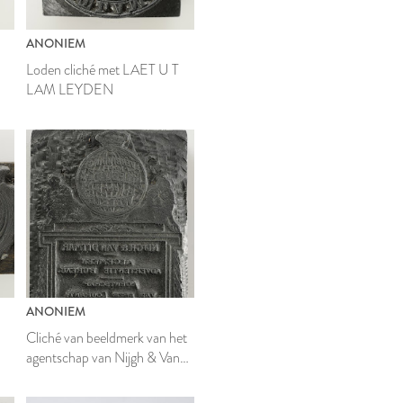
ANONIEM
Loden cliché met LAET U T
LAM LEYDEN
ANONIEM
Cliché van beeldmerk van het
agentschap van Nijgh & Van
Ditmar bij uitgeverij Brill