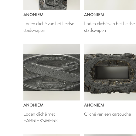
ANONIEM
ANONIEM
Loden cliché van het Leidse
Loden cliché van het Leidse
stadswapen
stadswapen
ANONIEM
ANONIEM
Loden cliché met
Cliché van een cartouche
FABRIEKSMERK
GEDEPONEERD en een
afbeelding van een schietspoel