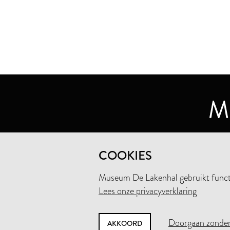
MUSEUM DE LAKENHAL
COOKIES
OUDE SINGEL 32
2312 RA LEIDEN
Museum De Lakenhal gebruikt functio
Lees onze privacyverklaring
+31 (0)71 5165360
INFO@LAKENHAL.NL
Doorgaan zonder
AKKOORD