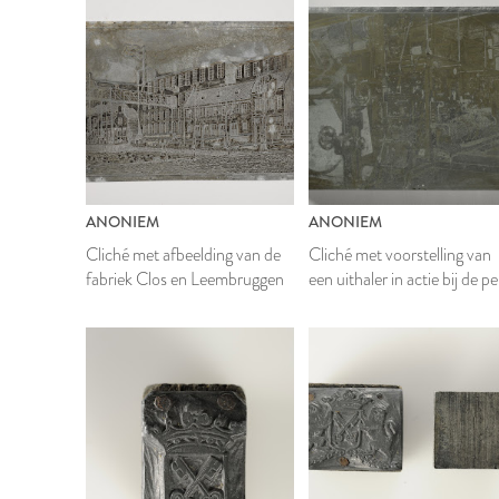
ANONIEM
ANONIEM
Cliché met afbeelding van de
Cliché met voorstelling van
fabriek Clos en Leembruggen
een uithaler in actie bij de pe
van het Leidsch Dagblad
1920