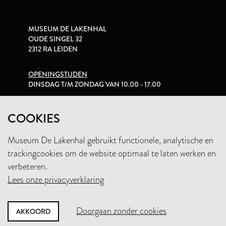
MUSEUM DE LAKENHAL
OUDE SINGEL 32
2312 RA LEIDEN
OPENINGSTIJDEN
DINSDAG T/M ZONDAG VAN 10.00 - 17.00
PRIVACYVERKLARING
COOKIES
Museum De Lakenhal gebruikt functionele, analytische en
+31 (0)71 5165360
trackingcookies om de website optimaal te laten werken en
INFO@LAKENHAL.NL
verbeteren.
Lees onze privacyverklaring
STEUN HET MUSEUM
Doorgaan zonder cookies
AKKOORD
NIEUWSBRIEF