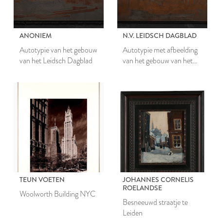
ANONIEM
N.V. LEIDSCH DAGBLAD
Autotypie van het gebouw
Autotypie met afbeelding
van het Leidsch Dagblad
van het gebouw van het
Leidsch Dagblad
TEUN VOETEN
JOHANNES CORNELIS
ROELANDSE
Woolworth Building NYC
Besneeuwd straatje te
Leiden