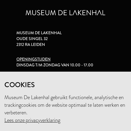
MUSEUM DE LAKENHAL
OUDE SINGEL 32
2312 RA LEIDEN
OPENINGSTIJDEN
DINSDAG T/M ZONDAG VAN 10.00 - 17.00
PRIVACYVERKLARING
COOKIES
Museum De Lakenhal gebruikt functionele, analytische en
+31 (0)71 5165360
trackingcookies om de website optimaal te laten werken en
INFO@LAKENHAL.NL
verbeteren.
Lees onze privacyverklaring
STEUN HET MUSEUM