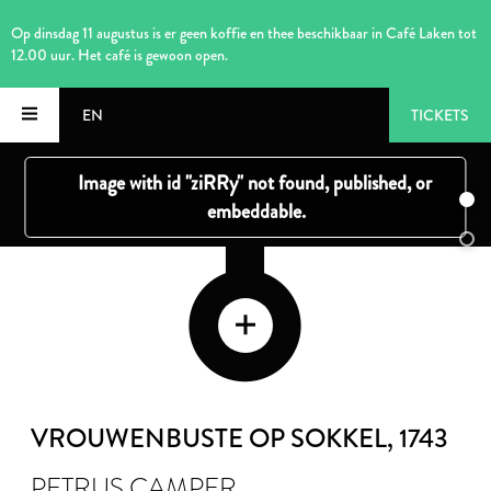
Op dinsdag 11 augustus is er geen koffie en thee beschikbaar in Café Laken tot
12.00 uur. Het café is gewoon open.
EN
TICKETS
VROUWENBUSTE OP SOKKEL
, 1743
PETRUS CAMPER