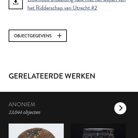
het Ridderschap van Utrecht #2
OBJECTGEGEVENS
GERELATEERDE WERKEN
ANONIEM
13.044 objecten