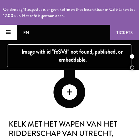
Op dinsdag 11 augustus is er geen koffie en thee beschikbaar in Café Laken tot
12.00 uur. Het café is gewoon open.
EN
TICKETS
KELK MET HET WAPEN VAN HET
RIDDERSCHAP VAN UTRECHT
,