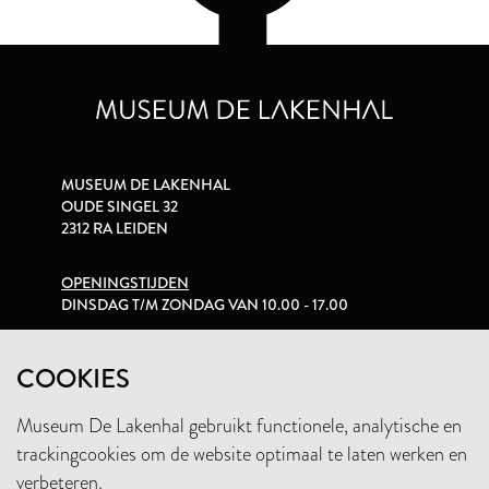
MUSEUM DE LAKENHAL
OUDE SINGEL 32
2312 RA LEIDEN
OPENINGSTIJDEN
DINSDAG T/M ZONDAG VAN 10.00 - 17.00
PRIVACYVERKLARING
COOKIES
Museum De Lakenhal gebruikt functionele, analytische en
+31 (0)71 5165360
trackingcookies om de website optimaal te laten werken en
INFO@LAKENHAL.NL
verbeteren.