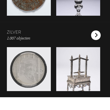
ZILVER
1.007 objecten