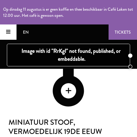
Op dinsdag 11 augustus is er geen koffie en thee beschikbaar in Café Laken tot
12.00 uur. Het café is gewoon open.
EN
TICKETS
MINIATUUR STOOF
,
VERMOEDELIJK 19DE EEUW