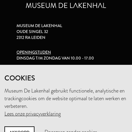
MUSEUM DE LAKENHAL
OUDE SINGEL 32
2312 RA LEIDEN
OPENINGSTIJDEN
DINSDAG T/M ZONDAG VAN 10.00 - 17.00
PRIVACYVERKLARING
COOKIES
Museum De Lakenhal gebruikt functionele, analytische en
+31 (0)71 5165360
trackingcookies om de website optimaal te laten werken en
INFO@LAKENHAL.NL
verbeteren.
Lees onze privacyverklaring
STEUN HET MUSEUM