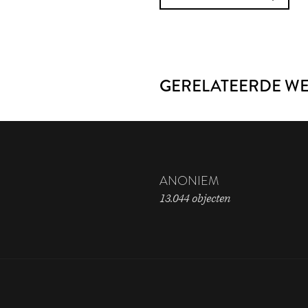
GERELATEERDE W
ANONIEM
13.044 objecten