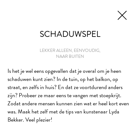
EN
TICKETS
SCHADUWSPEL
LEKKER ALLEEN, EENVOUDIG,
NAAR BUITEN
HET THUISATELIER
Is het je wel eens opgevallen dat je overal om je heen
schaduwen kunt zien? In de tuin, op het balkon, op
Laat je als thuiskunstenaar inspireren door de collectie
straat, en zelfs in huis? En dat ze voortdurend anders
van Museum De Lakenhal én de ideeën van beeldend
zijn? Probeer ze maar eens te vangen met stoepkrijt.
kunstenaars. Met deze creatieve opdrachten maak je van
Zodat andere mensen kunnen zien wat er heel kort even
je huis in een handomdraai een thuisatelier. Veel plezier
was. Maak het zelf met de tips van kunstenaar Lyda
met
#KunstMakenMetKunstenaars!
Bekker. Veel plezier!