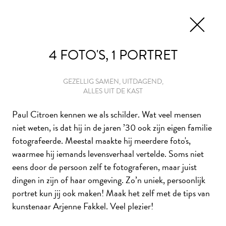
EN
TICKETS
4 FOTO'S, 1 PORTRET
GEZELLIG SAMEN, UITDAGEND,
ALLES UIT DE KAST
HET THUISATELIER
Paul Citroen kennen we als schilder. Wat veel mensen
niet weten, is dat hij in de jaren ’30 ook zijn eigen familie
Laat je als thuiskunstenaar inspireren door de collectie
fotografeerde. Meestal maakte hij meerdere foto's,
van Museum De Lakenhal én de ideeën van beeldend
waarmee hij iemands levensverhaal vertelde. Soms niet
kunstenaars. Met deze creatieve opdrachten maak je van
eens door de persoon zelf te fotograferen, maar juist
je huis in een handomdraai een thuisatelier. Veel plezier
dingen in zijn of haar omgeving. Zo’n uniek, persoonlijk
met
#KunstMakenMetKunstenaars!
portret kun jij ook maken! Maak het zelf met de tips van
kunstenaar Arjenne Fakkel. Veel plezier!