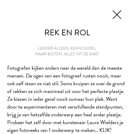
EN
TICKETS
REK EN ROL
LEKKER ALLEEN, EENVOUDIG,
NAAR BUITEN, ALLES UIT DE KAST
HET THUISATELIER
Fotografen kijken anders naar de wereld dan de meeste
mensen. De ogen van een fotograaf rusten nooit, maar
Laat je als thuiskunstenaar inspireren door de collectie
ook zelf staan ze niet stil. Soms kruipen ze over de grond
van Museum De Lakenhal én de ideeën van beeldend
of rekken ze zich maximaal uit voor het perfecte plaatje.
kunstenaars. Met deze creatieve opdrachten maak je van
Ze kiezen in ieder geval nooit zomaar hun plek. Want
je huis in een handomdraai een thuisatelier. Veel plezier
door te experimenteren met verschillende standpunten,
met
#KunstMakenMetKunstenaars!
krijg je van hetzelfde onderwerp een heel ander plaatje.
Probeer het zelf door met kunstenaar Laura Wielders je
eigen fotoreeks van 1 onderwerp te maken… KLIK!