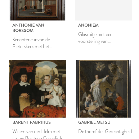
ANTHONIE VAN
ANONIEM
BORSSOM
Glasruitje met een
Kerkinterieur van de
voorstelling van
Pieterskerk met het
blauwververs
grafmonument van
burgemeester Van der Werf
uit de Hooglandse Kerk,
Leiden
BARENT FABRITIUS
GABRIEL METSU
Willem van der Helm met
De triomf der Gerechtigheid
vrouw Belytgen Cornelisdr.