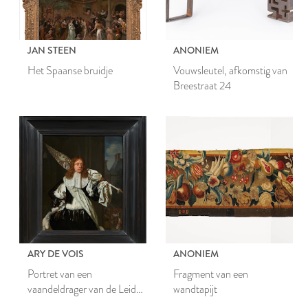
JAN STEEN
ANONIEM
Het Spaanse bruidje
Vouwsleutel, afkomstig van
Breestraat 24
ARY DE VOIS
ANONIEM
Portret van een
Fragment van een
vaandeldrager van de Leidse
wandtapijt
schutterij