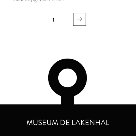
van der Schelt en zoon
Leendert
1